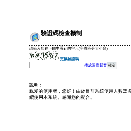
驗證碼檢查機制
請輸入您在下圖中看到的字元(字母區分大小寫)
更換驗證碼
播放圖檔聲音
說明︰
親愛的使用者，您好！由於目前系統使用人數眾
續使用本系統。感謝您的配合。