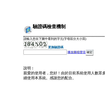
驗證碼檢查機制
請輸入您在下圖中看到的字元(字母區分大小寫)
更換驗證碼
播放圖檔聲音
說明︰
親愛的使用者，您好！由於目前系統使用人數眾
續使用本系統。感謝您的配合。