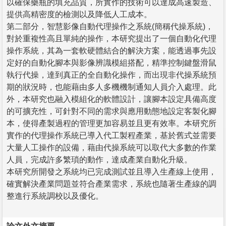
以確保藥瓶的填充品質，所實作的技術可以達成高速製造、
提供高精密度的檢測以及降低人工成本。
第二部分，智慧影像自動代理操作之系統(簡稱代操系統)，
對於重複性高且單純的操作，本研究提出了一個自動化代理
操作系統，其為一套軟硬體結合的解決方案，能透過事先設
定好的自動化腳本與影像辨識模組搭配，精準控制鍵盤滑鼠
執行代操，達到真正的全自動化操作，而出現非代操系統預
期的狀況時，也能藉由多人多機機制通知人員介入處理。此
外，本研究也融入模組化的軟體設計，讓腳本設定具備高度
的可擴充性，可針對不同的需求與應用動態地設定客製化腳
本，使得產製過程的管理更加容易並且更有效率。本研究所
實作的代理操作系統已導入代工製程產業，基於舊式並需要
大量人工操作的設備，藉由代操系統可以取代大多數的作業
人員，完成許多繁瑣的動作，達成產業自動化升級。
本研究所開發之系統均已完成測試並且導入生產線上使用，
確實解決產業問題並符合產業需求，系統也隨著生產線的調
整進行系統調校以及優化。