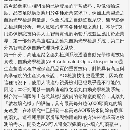
當今影像處理相關技術已經發展的非常成熟，影像傳輸速
度、品質足以廣泛應用於各種產業需求中，例如工業製造之
自動光學檢測與量測、保全系統之自動監視系統、醫學影像
之檢測與分析、無人駕駛汽車等各種領域之應用。本研究利
用影像辨識技術與人工智慧實現於兩套系統並且應用於產業
界，第一部分為高速追蹤之藥丸自動光學檢測系統，第二部
分為智慧影像自動代理操作之系統。
第一部分，高速追蹤之藥丸檢測系統透過自動光學檢測技術
實現，自動光學檢測(AOI: Automated Optical Inspection)是
生產製造流程中確保產品品質的重要技術，對於具有高速與
高準確度的生產流程來說，AOI檢測技術更是重要，因為在
這種情況下，使用人眼進行視覺檢測已經幾乎是不可能的。
因此，本研究開發一個高速追蹤之藥丸自動光學檢測系統，
與台灣一間國際上包裝與標記設備的領導廠商配合，其藥丸
「數粒填充機」的設備，具有最高每分鐘6,000顆藥丸的填
充速度，在本研究中已開發一套高速AOI系統來剔除有瑕疵
的藥丸。這裡運用圖形辨識與物體追蹤的方法來達成高速檢
測的需求。開發之AOI可以避免瑕疵藥丸被填充到藥瓶中，