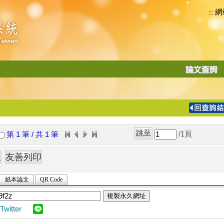
網
:::
功
能
切
換
導
覽
/1
頁
第 1 筆 / 共 1 筆
列
紙本論文
QR Code
複製永久網址
Twitter