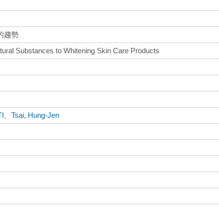
的趨勢
atural Substances to Whitening Skin Care Products
TI
、
Tsai, Hung-Jen