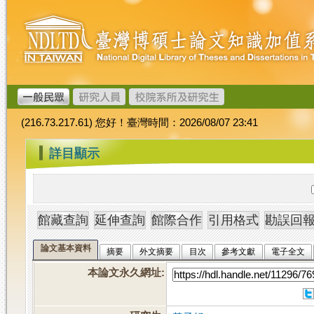
跳
臺
到
灣
主
博
要
碩
內
士
容
論
文
(216.73.217.61) 您好！臺灣時間：2026/08/07 23:41
加
值
:::
詳目顯示
系
統
論文基本資料
摘要
外文摘要
目次
參考文獻
電子全文
本論文永久網址
: