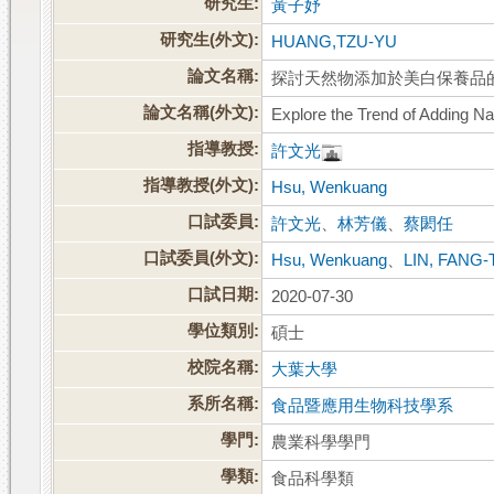
研究生:
黃子妤
研究生(外文):
HUANG,TZU-YU
論文名稱:
探討天然物添加於美白保養品
論文名稱(外文):
Explore the Trend of Adding N
指導教授:
許文光
指導教授(外文):
Hsu, Wenkuang
口試委員:
許文光
、
林芳儀
、
蔡閎任
口試委員(外文):
Hsu, Wenkuang
、
LIN, FANG-
口試日期:
2020-07-30
學位類別:
碩士
校院名稱:
大葉大學
系所名稱:
食品暨應用生物科技學系
學門:
農業科學學門
學類:
食品科學類