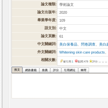
論文種類:
學術論文
論文出版年:
2020
畢業學年度:
109
語文別:
中文
論文頁數:
61
中文關鍵詞:
美白保養品
、
問卷調查
、
美白
外文關鍵詞:
Whitening skin care products
相關次數:
被引用:
1
點閱:478
評分:
推文
網路書籤
推薦
評分
引用網址
轉寄