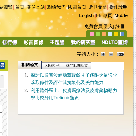
站導覽
|
首頁
|
關於本站
|
聯絡我們
|
國圖首頁
|
常見問題
|
操作說明
English
|
FB 專頁
|
Mobile
免費會員
登入
|
註冊
字體大小：
相關論文
相關期刊
熱門點閱論文
1.
探討以超音波輔助萃取餘甘子多酚之最適化
萃取條件及評估其抗氧化及美白能力
2.
利用體外釋出、皮膚層撕法及皮膚藥物動力
學比較外用Tretinoin製劑