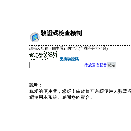
驗證碼檢查機制
請輸入您在下圖中看到的字元(字母區分大小寫)
更換驗證碼
播放圖檔聲音
說明︰
親愛的使用者，您好！由於目前系統使用人數眾
續使用本系統。感謝您的配合。