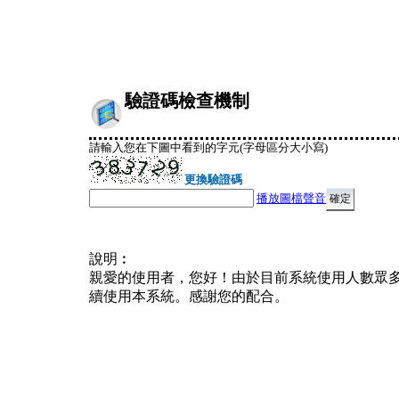
驗證碼檢查機制
請輸入您在下圖中看到的字元(字母區分大小寫)
更換驗證碼
播放圖檔聲音
說明︰
親愛的使用者，您好！由於目前系統使用人數眾
續使用本系統。感謝您的配合。