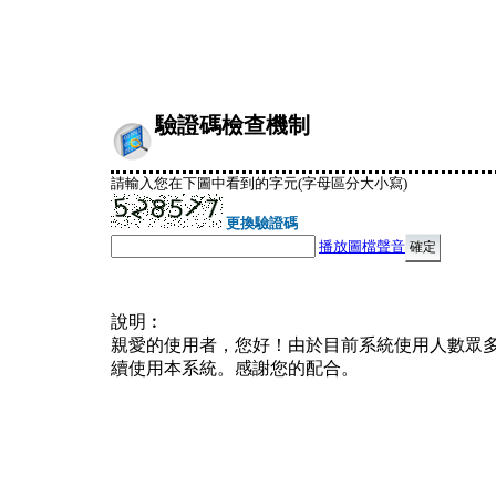
驗證碼檢查機制
請輸入您在下圖中看到的字元(字母區分大小寫)
更換驗證碼
播放圖檔聲音
說明︰
親愛的使用者，您好！由於目前系統使用人數眾
續使用本系統。感謝您的配合。