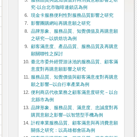
5.
服務品質與認知價值對再消費意願影響之研
究-以台北市咖啡連鎖店為例
6.
現金卡服務便利性對服務品質影響之研究
7.
影響團購網站再購意願之研究
8.
品牌形象、服務品質、知覺價值及再購意願
之研究―以烘焙坊為例
9.
顧客滿意度、產品品質、服務品質及再購意
願關聯性之探討
10.
臺北市委外經營游泳池的服務品質、顧客滿
意度對再購意願影響之研究
11.
服務品質、知覺價值與顧客滿意度對再購意
願之影響─以自行車產業為例
12.
便利商店代收業務之顧客滿意度研究－以台
北縣市為例
13.
品牌形象、服務品質、滿意度、忠誠度對再
購買意願之影響─以智慧型手機為例
14.
計程車業服務品質、顧客滿意與再消費意願
關係之研究：以高雄都會區為例