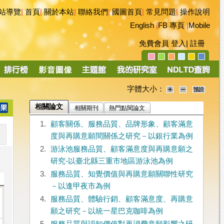
站導覽
|
首頁
|
關於本站
|
聯絡我們
|
國圖首頁
|
常見問題
|
操作說明
English
|
FB 專頁
|
Mobile
免費會員
登入
|
註冊
字體大小：
相關論文
相關期刊
熱門點閱論文
1.
顧客關係、服務品質、品牌形象、顧客滿意
度與再購意願間關係之研究－以銀行業為例
2.
游泳池服務品質、顧客滿意度與再購意願之
研究-以臺北縣三重市地區游泳池為例
3.
服務品質、知覺價值與再購意願關聯性研究
－以逢甲夜市為例
4.
服務品質、體驗行銷、顧客滿意度、再購意
願之研究－以統一星巴克咖啡為例