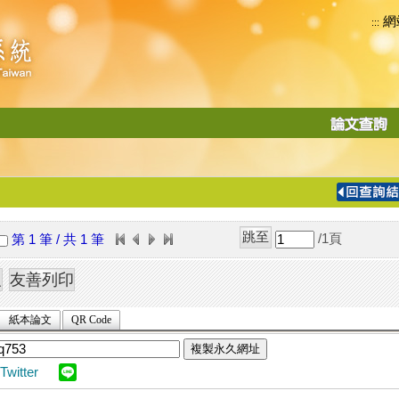
網
:::
功
能
切
換
導
覽
/1
頁
第 1 筆 / 共 1 筆
列
紙本論文
QR Code
複製永久網址
Twitter