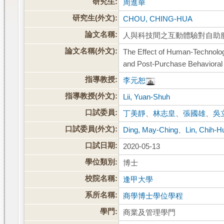
研究生:
周進華
研究生(外文):
CHOU, CHING-HUA
論文名稱:
人與科技間之互動體驗對自助
論文名稱(外文):
The Effect of Human-Technolog
and Post-Purchase Behavioral 
指導教授:
李元恕
指導教授(外文):
Lii, Yuan-Shuh
口試委員:
丁美靜
、
林志皇
、
張國雄
、
吳
口試委員(外文):
Ding, May-Ching
、
Lin, Chih-
口試日期:
2020-05-13
學位類別:
博士
校院名稱:
逢甲大學
系所名稱:
商學博士學位學程
學門:
商業及管理學門