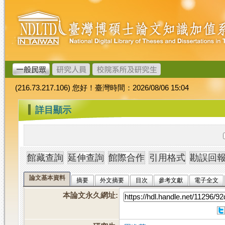
跳
臺
到
灣
主
博
要
碩
內
士
容
論
文
(216.73.217.106) 您好！臺灣時間：2026/08/06 15:04
加
值
:::
詳目顯示
系
統
論文基本資料
摘要
外文摘要
目次
參考文獻
電子全文
本論文永久網址
: