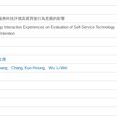
服務科技評價及購買後行為意圖的影響
y Interaction Experiences on Evaluation of Self-Service Technology
Intention
立偉
Huang
、
Chang, Kuo-Hsiung
、
Wu, Li-Wei