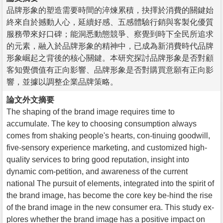
品牌形象的塑造需要時間的淬煉累積，抉擇於消費的關鍵始
終來自於撼動人心，延續好感、五感體驗行銷與客製化優質
服務帶來好口碑；能洞悉動態競爭、察覺到時下全民所追求
的元素，融入於品牌形象的精神中，已成為新消費時代品牌
形象崛起之背後的核心關鍵。本研究探討品牌形象是否對顧
客知覺價值有正向影響、品牌形象是否對購買意願有正向影
響，並據以調整企業品牌策略。
論文外文摘要
The shaping of the brand image requires time to
accumulate. The key to choosing consumption always
comes from shaking people's hearts, con-tinuing goodwill,
five-sensory experience marketing, and customized high-
quality services to bring good reputation, insight into
dynamic com-petition, and awareness of the current
national The pursuit of elements, integrated into the spirit of
the brand image, has become the core key be-hind the rise
of the brand image in the new consumer era. This study ex-
plores whether the brand image has a positive impact on