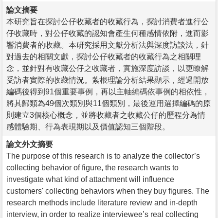
論文摘要
本研究旨在探討公仔收藏者的收藏行為，探討消費者進行公
仔收藏時，對公仔收藏的認知會產生何種感情依附，進而影
響消費者的收藏。本研究採用文獻分析法與深度訪談法，針
對過去的相關文獻，探討公仔收藏者的收藏行為之相關理
念，並針對有收藏公仔之收藏者，實施深度訪談，以更瞭解
受訪者實際的收藏情況。紮根理論分析結果顯示，經過開放
編碼後得到91個重要事例，再以主軸編碼依事例的相依性，
將其歸類為49個次類別與11個類別，最後運用選擇編碼的原
則建立3個核心概念，並將收藏者之收藏公仔的歷程分為情
感體驗期、行為表現期以及價值認知三個階段。
論文外文摘要
The purpose of this research is to analyze the collector’s
collecting behavior of figure, the research wants to
investigate what kind of attachment will influence
customers' collecting behaviors when they buy figures. The
research methods include literature review and in-depth
interview, in order to realize interviewee’s real collecting