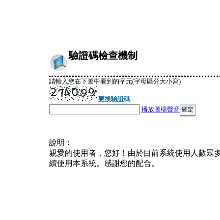
驗證碼檢查機制
請輸入您在下圖中看到的字元(字母區分大小寫)
更換驗證碼
播放圖檔聲音
說明︰
親愛的使用者，您好！由於目前系統使用人數眾
續使用本系統。感謝您的配合。