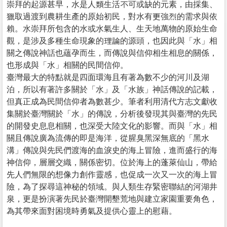
崇拜的起源甚早，水是人類生活不可或缺的元素，由採集、
獵取過渡到農耕生產的原始初民，對水有更強烈的需求與依
賴。水崇拜所包含的水或水氣生人、生天地萬物的原始生命
觀，是涉及多種生命現象的理論的源頭，也因此與「水」相
關之傳說神話也蘊孕而生，而傳說與信仰相生相息的關係，
也形成與「水」相關的民間信仰。
臺灣最大的特點就是四面環海且有著為數不少的河川及湖
泊，所以有著許多關於「水」及「水族」神話傳說的記載，
但真正成為民間信仰者為數甚少。筆者利用清代方志文獻收
集關於臺灣關於「水」的傳說，分析後發現其與臺灣的先民
的開發史息息相關，也深受大陸文化的影響。而與「水」相
關且傳說廣為流傳的即是海洋，從腥臭黑深無底的「黑水
溝」傳說與先民們渡海的血淚史的海上冒險，進而盛行的海
神信仰，層層交織，關係密切。位於海上的蓬萊仙山，帶給
先人們無限的想像力創作靈感，也促成一次又一次的海上冒
險，為了探尋這神秘的領域。與人類生存緊密聯結的河湖井
泉，更是扮演著先民於臺灣開墾荒地與建立家園重要角色，
為其帶來面對困境時勇氣及提供心靈上的慰藉。