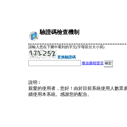
驗證碼檢查機制
請輸入您在下圖中看到的字元(字母區分大小寫)
更換驗證碼
播放圖檔聲音
說明︰
親愛的使用者，您好！由於目前系統使用人數眾
續使用本系統。感謝您的配合。