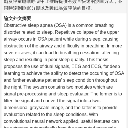
斷及評量睡眠呼吸中止症時提供有效且快速的測量方式，並
同時達到睡眠分期以及睡眠品質評估的目標。
論文外文摘要
Obstructive sleep apnea (OSA) is a common breathing
disorder related to sleep. Repetitive collapse of the upper
airway occurs in OSA patient while during sleep, causing
obstruction of the airway and difficulty in breathing. In more
severe cases, it can lead to breathing cessation, affecting
sleep and resulting in poor sleep quality. This thesis
proposes the use of dual signals, EEG and ECG, for deep
learning to achieve the ability to detect the occurring of OSA
and further evaluate patients’ sleep condition throughout
the night. The system contains two modules which are
signal pre-processing and sleep evaluator. The former is to
filter the signal and convert the signal into a two-
dimensional grayscale image, and the latter is to provide
evaluation related to the sleep conditions. With
convolutional neural network applied, useful features can