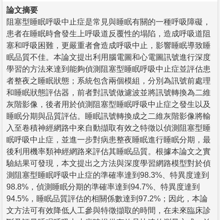
論文摘要
阻塞型睡眠呼吸中止症是常見與睡眠有關的一種呼吸障礙，
患者在睡眠時會發生上呼吸道反覆性的塌陷，造成呼吸道阻
塞和呼吸困難，更嚴重者會造成呼吸中止，影響睡眠導致睡
眠品質不佳。本論文提出利用腦電圖和心電圖訊號進行深度
學習的方法來達到能夠偵測阻塞型睡眠呼吸中止症並評估患
者整夜之睡眠狀態；系統包含兩個模組，分別為訊號前處理
和睡眠狀態評估器，前者對訊號做濾波並將訊號轉換為二維
灰階影像，後者用於偵測阻塞型睡眠呼吸中止症之發生以及
睡眠分期與品質評估。睡眠訊號轉換成之二維灰階影像將輸
入至卷積神經網路中來自動擷取有效之特徵以偵測阻塞型睡
眠呼吸中止症，並進一步對病患整夜睡眠進行睡眠分期，最
後利用機率類神經網路來評估其睡眠品質。根據本論文之實
驗結果可發現，本文提出之方法與深度學習網路模型對於偵
測阻塞型睡眠呼吸中止症的準確率達到98.3%、特異度達到
98.8%，偵測睡眠分期的準確率達到94.7%、特異度達到
94.5%，睡眠品質評估的相關係數達到97.2%；因此，本論
文方法可有效降低人工參與特徵擷取的時間，在未來臨床診