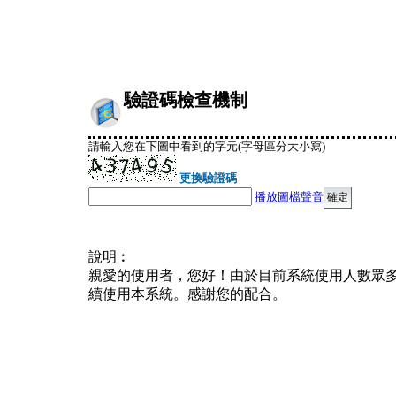
驗證碼檢查機制
請輸入您在下圖中看到的字元(字母區分大小寫)
更換驗證碼
播放圖檔聲音
說明︰
親愛的使用者，您好！由於目前系統使用人數眾
續使用本系統。感謝您的配合。