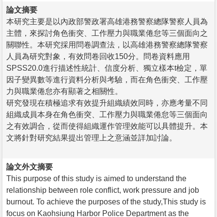
論文摘要
本研究主要是以內政部警政署高雄港務警察總隊警察人員為
主體，來探討角色衝突、工作壓力與職業倦怠等三個面向之
關聯性。本研究採用問卷調查法，以高雄港務警察總隊警察
人員為研究對象，有效問卷回收150分。問卷資料應用
SPSS20.0進行描述性統計、信度分析、獨立樣本t檢定，單
因子變異數等進行資料分析與考驗，而在角色衝突、工作壓
力與職業倦怠亦有顯著之相關性。
研究發現在積極追求有效提升組織績效同時，亦應考量不同
組織成員本身在角色衝突、工作壓力與職業倦怠等三個面向
之有效調合，從而使得組織運作管理效能可以具體提升。本
文將針對研究結果提出管理上之意涵並詳加討論。
論文外文摘要
This purpose of this study is aimed to understand the
relationship between role conflict, work pressure and job
burnout. To achieve the purposes of the study,This study is
focus on Kaohsiung Harbor Police Department as the