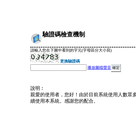
驗證碼檢查機制
請輸入您在下圖中看到的字元(字母區分大小寫)
更換驗證碼
播放圖檔聲音
說明︰
親愛的使用者，您好！由於目前系統使用人數眾
續使用本系統。感謝您的配合。