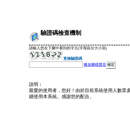
驗證碼檢查機制
請輸入您在下圖中看到的字元(字母區分大小寫)
更換驗證碼
播放圖檔聲音
說明︰
親愛的使用者，您好！由於目前系統使用人數眾
續使用本系統。感謝您的配合。