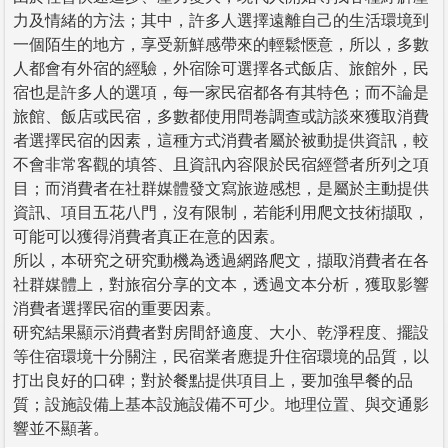
力及情緒的方法；其中，許多人選擇遠離自己的生活環境到
一個陌生的地方，享受新鮮感帶來的輕鬆愜意，所以，多數
人都會有外宿的經驗，外宿除可選擇各式飯店、旅館外，民
宿也是許多人的選項，每一家民宿都各有其特色；而不論是
旅館、飯店或民宿，多數都使用問卷調查或訪談來獲取消費
者選擇民宿的因素，這種方式消費者屬於被動提供資訊，較
不會非常客觀的填答、且資訊內容限於民宿經營者所列之項
目；而消費者在社群媒體發文寫旅遊感想，是屬於主動提供
資訊、項目五花八門，沒有限制，若能利用爬文技術擷取，
可能可以獲得消費者真正在意的因素。
所以，本研究之研究動機為透過網路爬文，擷取消費者在各
社群媒體上，對旅宿分享的文本，透過文本分析，獲取影響
消費者選擇民宿的重要因素。
研究結果顯示消費者對房間舒適度、大小、乾淨程度、擺設
等住宿環境十分關注，民宿業者應提升住宿環境的品質，以
打出良好的口碑；對於餐點提供項目上，要加強早餐的品
質；設施設備上基本設施設備不可少。地理位置、與交通影
響並不顯著。