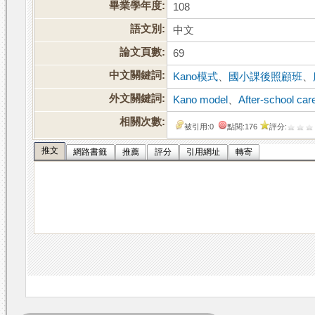
畢業學年度:
108
語文別:
中文
論文頁數:
69
中文關鍵詞:
Kano模式
、
國小課後照顧班
、
外文關鍵詞:
Kano model
、
After-school car
相關次數:
被引用:0
點閱:176
評分:
推文
網路書籤
推薦
評分
引用網址
轉寄