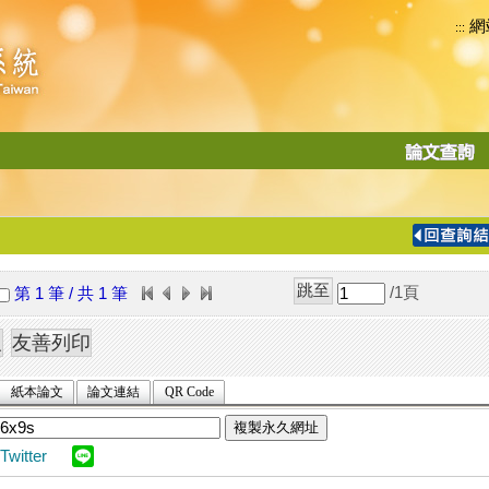
網
:::
功
能
切
換
導
覽
/1
頁
第 1 筆 / 共 1 筆
列
紙本論文
論文連結
QR Code
複製永久網址
Twitter