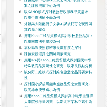
5.
課後照顧中心服務品質之研究─以台北市立
案之課後照顧中心為例
6.
以KANO模式探討教務行政服務品質需求—
以臺中市國民小學為例
7.
外籍與大陸配偶子女參加課後托育之現況與
其適應之關係
8.
應用Kano二維品質模式探討學校服務品質：
以臺南市國中學校為例
9.
雲林縣課後照顧班家長滿意度之探討
10.
課後安親選擇之關鍵因素研究
11.
應用IPA與Kano二維品質模式探討國民中學
特殊教育品質屬性之研究－以家長觀點分析
12.
以狩野二維模式探討綠色旅遊之品質要素特
性
13.
探討國小課後照顧班服務品質之實證研究-
以高雄市後勁國小為例
14.
應用Kano二維品質模式探討高中職學生選擇
大學院校考量因素－以新北市某私立高中為