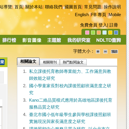
站導覽
|
首頁
|
關於本站
|
聯絡我們
|
國圖首頁
|
常見問題
|
操作說明
English
|
FB 專頁
|
Mobile
免費會員
登入
|
註冊
字體大小：
相關論文
相關期刊
熱門點閱論文
1.
私立課後托育教師專業能力、工作滿意與教
師效能之研究
2.
國小學童家長對校內課後照顧班滿意度之研
究
3.
Kano二維品質模式應用於高雄地區課後托育
服務品質之研究
4.
臺北市國小低年級學生參與學校課後照顧班
實施現況與家長滿意度之研究