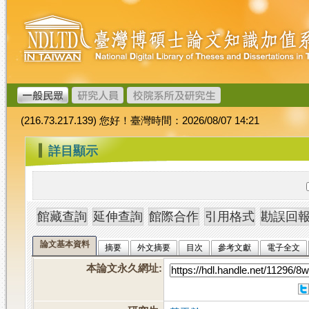
跳
臺
到
灣
主
博
要
碩
內
士
容
論
文
(216.73.217.139) 您好！臺灣時間：2026/08/07 14:21
加
值
:::
詳目顯示
系
統
論文基本資料
摘要
外文摘要
目次
參考文獻
電子全文
本論文永久網址
: