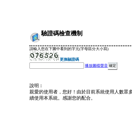
驗證碼檢查機制
請輸入您在下圖中看到的字元(字母區分大小寫)
更換驗證碼
播放圖檔聲音
說明︰
親愛的使用者，您好！由於目前系統使用人數眾
續使用本系統。感謝您的配合。