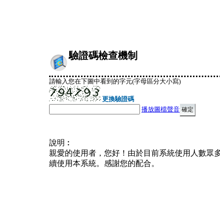
驗證碼檢查機制
請輸入您在下圖中看到的字元(字母區分大小寫)
更換驗證碼
播放圖檔聲音
說明︰
親愛的使用者，您好！由於目前系統使用人數眾
續使用本系統。感謝您的配合。