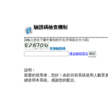
驗證碼檢查機制
請輸入您在下圖中看到的字元(字母區分大小寫)
更換驗證碼
播放圖檔聲音
說明︰
親愛的使用者，您好！由於目前系統使用人數眾
續使用本系統。感謝您的配合。