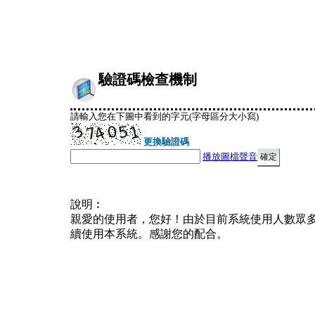
驗證碼檢查機制
請輸入您在下圖中看到的字元(字母區分大小寫)
更換驗證碼
播放圖檔聲音
說明︰
親愛的使用者，您好！由於目前系統使用人數眾
續使用本系統。感謝您的配合。