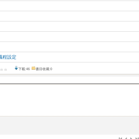
議程設定
下載:46
書目收藏:0