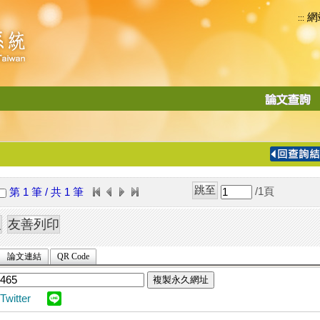
網
:::
功
能
切
換
導
覽
/1
頁
第 1 筆 / 共 1 筆
列
論文連結
QR Code
複製永久網址
Twitter