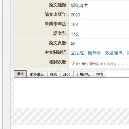
論文種類:
學術論文
論文出版年:
2020
畢業學年度:
108
語文別:
中文
論文頁數:
68
中文關鍵詞:
立法院
、
臨時會
、
政黨領導
、
相關次數:
被引用:0
點閱:314
評分:
推文
網路書籤
推薦
評分
引用網址
轉寄