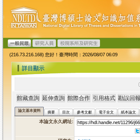
跳
臺
到
灣
主
博
要
碩
內
士
容
論
文
(216.73.216.168) 您好！臺灣時間：2026/08/07 06:09
加
值
:::
詳目顯示
系
統
論文基本資料
摘要
目次
參考文獻
電子全文
紙本論文
本論文永久網址
: