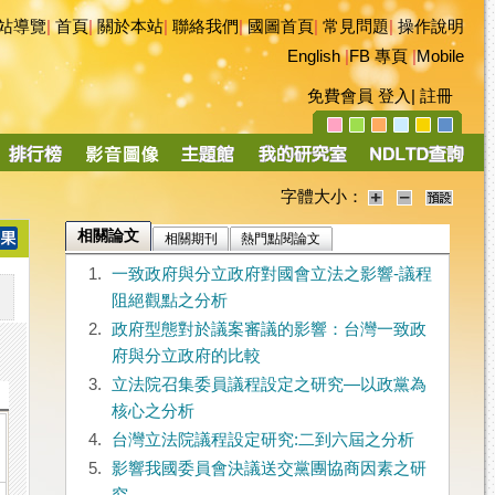
站導覽
|
首頁
|
關於本站
|
聯絡我們
|
國圖首頁
|
常見問題
|
操作說明
English
|
FB 專頁
|
Mobile
免費會員
登入
|
註冊
字體大小：
相關論文
相關期刊
熱門點閱論文
1.
一致政府與分立政府對國會立法之影響-議程
阻絕觀點之分析
2.
政府型態對於議案審議的影響：台灣一致政
府與分立政府的比較
3.
立法院召集委員議程設定之研究—以政黨為
核心之分析
4.
台灣立法院議程設定研究:二到六屆之分析
5.
影響我國委員會決議送交黨團協商因素之研