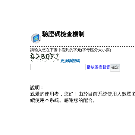
驗證碼檢查機制
請輸入您在下圖中看到的字元(字母區分大小寫)
更換驗證碼
播放圖檔聲音
說明︰
親愛的使用者，您好！由於目前系統使用人數眾
續使用本系統。感謝您的配合。