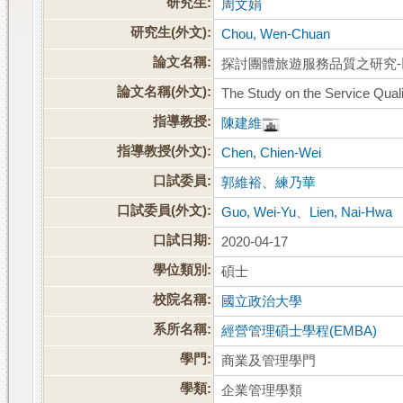
研究生:
周文娟
研究生(外文):
Chou, Wen-Chuan
論文名稱:
探討團體旅遊服務品質之研究-
論文名稱(外文):
The Study on the Service Qua
指導教授:
陳建維
指導教授(外文):
Chen, Chien-Wei
口試委員:
郭維裕
、
練乃華
口試委員(外文):
Guo, Wei-Yu
、
Lien, Nai-Hwa
口試日期:
2020-04-17
學位類別:
碩士
校院名稱:
國立政治大學
系所名稱:
經營管理碩士學程(EMBA)
學門:
商業及管理學門
學類:
企業管理學類