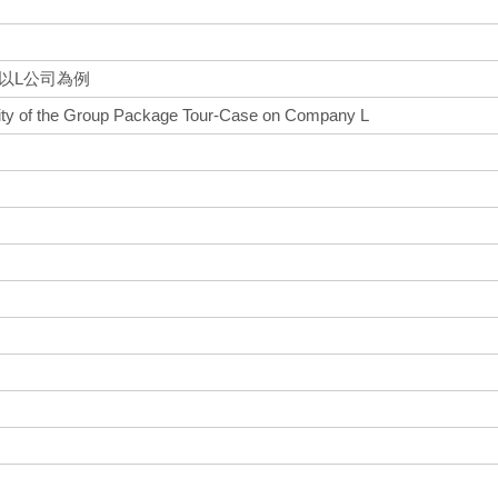
以L公司為例
lity of the Group Package Tour-Case on Company L