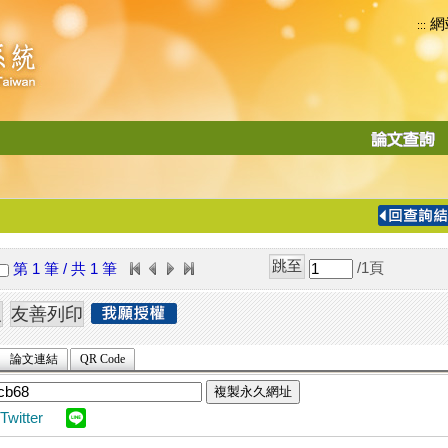
網
:::
功
能
切
換
導
覽
/1
頁
第 1 筆 / 共 1 筆
列
論文連結
QR Code
複製永久網址
Twitter