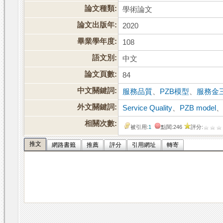
論文種類:
學術論文
論文出版年:
2020
畢業學年度:
108
語文別:
中文
論文頁數:
84
中文關鍵詞:
服務品質
、
PZB模型
、
服務金
外文關鍵詞:
Service Quality
、
PZB model
相關次數:
被引用:
1
點閱:246
評分:
推文
網路書籤
推薦
評分
引用網址
轉寄