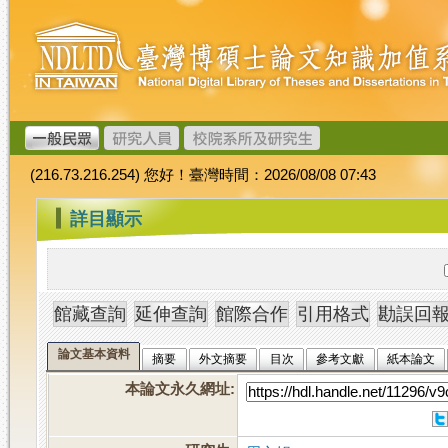
跳
臺
到
灣
主
博
要
碩
內
士
容
論
文
(216.73.216.254) 您好！臺灣時間：2026/08/08 07:43
加
值
:::
詳目顯示
系
統
論文基本資料
摘要
外文摘要
目次
參考文獻
紙本論文
本論文永久網址
: