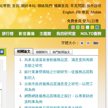
站導覽
|
首頁
|
關於本站
|
聯絡我們
|
國圖首頁
|
常見問題
|
操作說明
English
|
FB 專頁
|
Mobile
免費會員
登入
|
註冊
字體大小：
相關論文
相關期刊
熱門點閱論文
1.
烏來名湯溫泉會館服務品質、滿意度與再購
意願之研究
2.
銀行業兼營壽險之行銷研究---從服務品質觀
點切入
3.
台南市政府服務品質滿意度之研究---以勞工
局為例
4.
網際網路服務品質構面之探討－以專業財經
資料庫為例