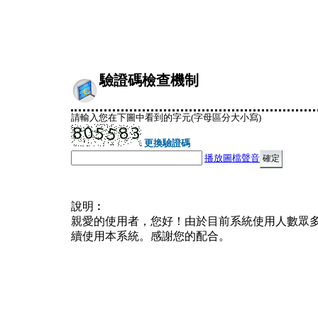
驗證碼檢查機制
請輸入您在下圖中看到的字元(字母區分大小寫)
更換驗證碼
播放圖檔聲音
說明︰
親愛的使用者，您好！由於目前系統使用人數眾
續使用本系統。感謝您的配合。