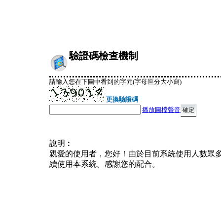
驗證碼檢查機制
請輸入您在下圖中看到的字元(字母區分大小寫)
更換驗證碼
播放圖檔聲音
說明︰
親愛的使用者，您好！由於目前系統使用人數眾
續使用本系統。感謝您的配合。