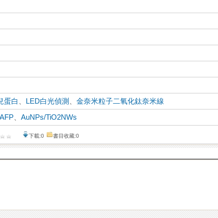
兒蛋白
、
LED白光偵測
、
金奈米粒子二氧化鈦奈米線
AFP
、
AuNPs/TiO2NWs
下載:0
書目收藏:0