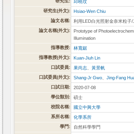
研究生:
邱曉玟
研究生(外文):
Hsiao-Wen Chiu
論文名稱:
利用LED白光照射金奈米粒子
論文名稱(外文):
Prototype of Photoelectroche
Illumination
指導教授:
林寬鋸
指導教授(外文):
Kuan-Jiuh Lin
口試委員:
果尚志
、
黃景帆
口試委員(外文):
Shang-Jr Gwo
、
Jing-Fang Hu
口試日期:
2020-07-08
學位類別:
碩士
校院名稱:
國立中興大學
系所名稱:
化學系所
學門:
自然科學學門