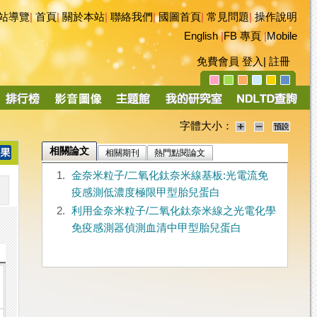
站導覽
|
首頁
|
關於本站
|
聯絡我們
|
國圖首頁
|
常見問題
|
操作說明
English
|
FB 專頁
|
Mobile
免費會員
登入
|
註冊
字體大小：
相關論文
相關期刊
熱門點閱論文
1.
金奈米粒子/二氧化鈦奈米線基板:光電流免
疫感測低濃度極限甲型胎兒蛋白
2.
利用金奈米粒子/二氧化鈦奈米線之光電化學
免疫感測器偵測血清中甲型胎兒蛋白