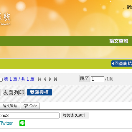
網
:::
功
能
切
換
導
覽
/1
頁
第 1 筆 / 共 1 筆
列
論文連結
QR Code
複製永久網址
Twitter