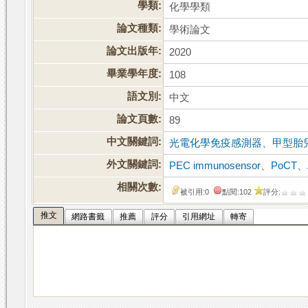
學類:
化學學類
論文種類:
學術論文
論文出版年:
2020
畢業學年度:
108
語文別:
中文
論文頁數:
89
中文關鍵詞:
光電化學免疫感測器
、
甲型胎
外文關鍵詞:
PEC immunosensor
、
PoCT
、
相關次數:
被引用:0
點閱:102
評分:
推文
網路書籤
推薦
評分
引用網址
轉寄