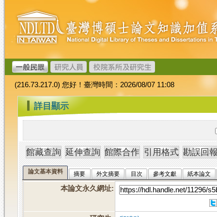
跳
臺
到
灣
主
博
要
碩
內
士
容
論
文
(216.73.217.0) 您好！臺灣時間：2026/08/07 11:08
加
值
:::
詳目顯示
系
統
論文基本資料
摘要
外文摘要
目次
參考文獻
紙本論文
本論文永久網址
: