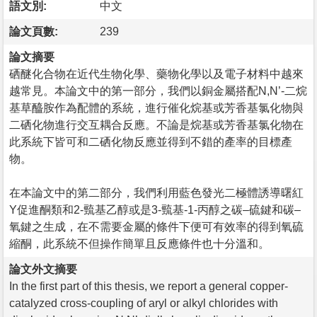
語文別:
中文
論文頁數:
239
論文摘要
硒醚化合物在近代生物化學、藥物化學以及電子材料中越來
越常見。本論文中的第一部分，我們以銅金屬搭配N,N’-二烷
基草醯胺作為配體的系統，進行催化烷基或芳香基氯化物與
二硒化物進行交互耦合反應。不論是烷基或芳香基氯化物在
此系統下皆可和二硒化物反應並得到不錯的產率的目標產
物。
在本論文中的第二部分，我們利用藍色發光二極體誘導曙紅
Y促進酮類和2-巰基乙醇或是3-巰基-1-丙醇之碳–硫鍵和碳–
氧鍵之生成，在不需要金屬的條件下便可有效率的得到氧硫
縮酮，此系統不但操作簡單且反應條件也十分溫和。
論文外文摘要
In the first part of this thesis, we report a general copper-
catalyzed cross-coupling of aryl or alkyl chlorides with