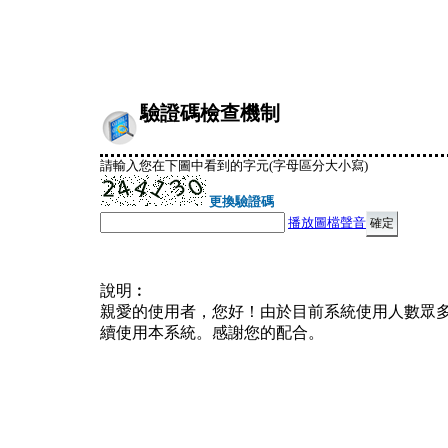
驗證碼檢查機制
請輸入您在下圖中看到的字元(字母區分大小寫)
更換驗證碼
播放圖檔聲音
說明︰
親愛的使用者，您好！由於目前系統使用人數眾
續使用本系統。感謝您的配合。