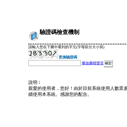
驗證碼檢查機制
請輸入您在下圖中看到的字元(字母區分大小寫)
更換驗證碼
播放圖檔聲音
說明︰
親愛的使用者，您好！由於目前系統使用人數眾
續使用本系統。感謝您的配合。