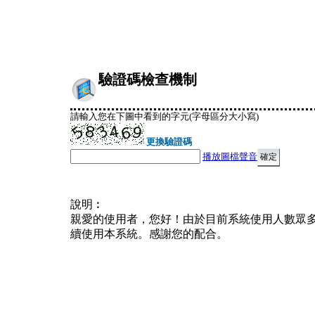
驗證碼檢查機制
請輸入您在下圖中看到的字元(字母區分大小寫)
更換驗證碼
播放圖檔聲音
說明︰
親愛的使用者，您好！由於目前系統使用人數眾
續使用本系統。感謝您的配合。