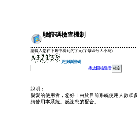
驗證碼檢查機制
請輸入您在下圖中看到的字元(字母區分大小寫)
更換驗證碼
播放圖檔聲音
說明︰
親愛的使用者，您好！由於目前系統使用人數眾
續使用本系統。感謝您的配合。