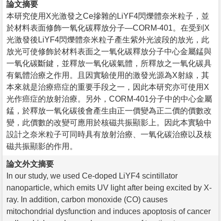
論文摘要
本研究使用X光激發之Ce摻雜的LiYF4閃爍體奈米粒子，並
於材料表面修飾一氧化碳釋放分子—CORM-401。在受到X
光激發後LiYF4閃爍體奈米粒子產生紫外光波段的放光，此
放光可使修飾於材料表面之一氧化碳釋放分子中心金屬錳與
一氧化碳斷鍵，並釋放一氧化碳氣體，所釋放之一氧化碳具
有氣體治療之作用。且因實驗使用的激發光源為X射線，其
本來就是治療癌症的重要手段之一，因此本研究亦可使用X
光作癌症的放射治療。另外，CORM-401分子中的中心金屬
錳，於釋放一氧化碳後會產生由正一價變為正二價的價數改
變，此價數的改變可應用於核磁共振顯影上。因此本實驗中
設計之奈米粒子可同時具有放射治療、一氧化碳治療以及核
磁共振顯影的作用。
論文外文摘要
In our study, we used Ce-doped LiYF4 scintillator
nanoparticle, which emits UV light after being excited by X-
ray. In addition, carbon monoxide (CO) causes
mitochondrial dysfunction and induces apoptosis of cancer