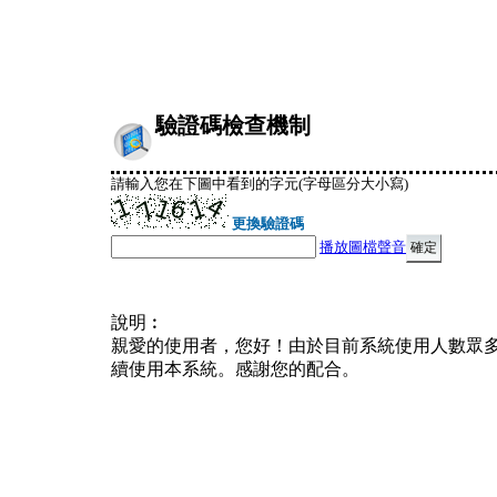
驗證碼檢查機制
請輸入您在下圖中看到的字元(字母區分大小寫)
更換驗證碼
播放圖檔聲音
說明︰
親愛的使用者，您好！由於目前系統使用人數眾
續使用本系統。感謝您的配合。