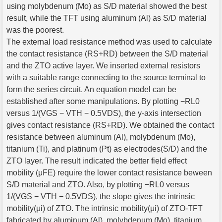
using molybdenum (Mo) as S/D material showed the best
result, while the TFT using aluminum (Al) as S/D material
was the poorest.
The external load resistance method was used to calculate
the contact resistance (RS+RD) between the S/D material
and the ZTO active layer. We inserted external resistors
with a suitable range connecting to the source terminal to
form the series circuit. An equation model can be
established after some manipulations. By plotting −RL0
versus 1/(VGS − VTH − 0.5VDS), the y-axis intersection
gives contact resistance (RS+RD). We obtained the contact
resistance between aluminum (Al), molybdenum (Mo),
titanium (Ti), and platinum (Pt) as electrodes(S/D) and the
ZTO layer. The result indicated the better field effect
mobility (μFE) require the lower contact resistance beween
S/D material and ZTO. Also, by plotting −RL0 versus
1/(VGS − VTH − 0.5VDS), the slope gives the intrinsic
mobility(μi) of ZTO. The intrinsic mobility(μi) of ZTO-TFT
fabricated by aluminum (Al), molybdenum (Mo), titanium