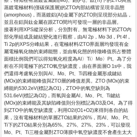
察，得知在有蒸鍍金屬鉬(Mo)、鉑(Pt)、鈦(Ti)下的ZTO與無
蒸鍍電極材料(僅碳保護層)的ZTO內部結構皆呈現非晶態
(amorphous)，而蒸鍍鋁(Al)金屬下的ZTO則呈現部分結晶，
並且在鋁與鈦金屬在跟ZTO間均可發現一層的非晶層。
接著利用XPS縱深分析，分別對有、無電極材料下的ZTO內
部化學組成及鍵結變化進行觀察，由Al 2p，Mo 3d，Pt 4f，
Ti 2p的XPS分峰結果，在電極材料/ZTO界面層均發現有金
屬電極氧化物的束縛能態，並由氧化態的特徵峰值所占整體
面積比例我們可以得知氧化程度為Al〉Ti〉Mo〉Pt。為了分
析在不同電極下的ZTO氧空缺濃度，由在界面層O 1s中，我
們還得考慮氧分別與Al、Mo、Pt、Ti四種金屬形成鍵結
(MOx)的束縛能峰值與ZTO層的峰值差異。ZTO (MOx)的束
縛能約530.2eV(標記為O1)，ZTO中的氧空缺則為
531.6eV(標記為O2)，而氧與金屬Al、Mo、Pt、Ti鍵結
(MOx)的束縛能及其缺陷峰值則分別標記為O3及O4。為了得
到ZTO中的氧空缺濃度，利用O2/(O1+O2)來得到各自的結
果，沒有電極材料的單層ZTO結果約26%，而Al、Mo、Pt、
Ti下的ZTO結果分別為65%、27%、27%、23%，可以發現
Mo、Pt、Ti三種金屬對ZTO薄膜中氧空缺濃度不會產生太大