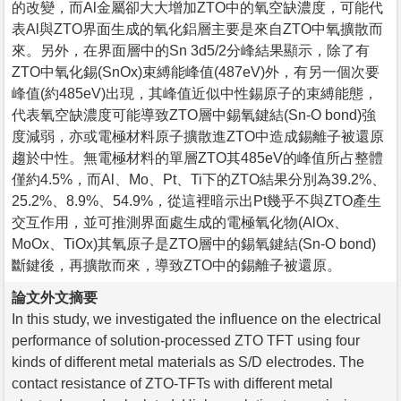
的改變，而Al金屬卻大大增加ZTO中的氧空缺濃度，可能代
表Al與ZTO界面生成的氧化鋁層主要是來自ZTO中氧擴散而
來。另外，在界面層中的Sn 3d5/2分峰結果顯示，除了有
ZTO中氧化錫(SnOx)束縛能峰值(487eV)外，有另一個次要
峰值(約485eV)出現，其峰值近似中性錫原子的束縛能態，
代表氧空缺濃度可能導致ZTO層中錫氧鍵結(Sn-O bond)強
度減弱，亦或電極材料原子擴散進ZTO中造成錫離子被還原
趨於中性。無電極材料的單層ZTO其485eV的峰值所占整體
僅約4.5%，而Al、Mo、Pt、Ti下的ZTO結果分別為39.2%、
25.2%、8.9%、54.9%，從這裡暗示出Pt幾乎不與ZTO產生
交互作用，並可推測界面處生成的電極氧化物(AlOx、
MoOx、TiOx)其氧原子是ZTO層中的錫氧鍵結(Sn-O bond)
斷鍵後，再擴散而來，導致ZTO中的錫離子被還原。
論文外文摘要
In this study, we investigated the influence on the electrical
performance of solution-processed ZTO TFT using four
kinds of different metal materials as S/D electrodes. The
contact resistance of ZTO-TFTs with different metal