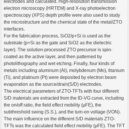
electrodes and calculated. High-resolution transmission
electron microscopy (HRTEM) and X-ray photoelectron
spectroscopy (XPS) depth profile were also used to study
the microstructure and the chemical state of the metal/ZTO
interfaces.
For the fabrication process, SiO2/p+Si is used as the
substrate (p+Si as the gate and SiO2 as the dielectric
layer). The solution-processed ZTO precursor is spin-
coated as the active layer, and then patterned by
photolithography and wet etching. Finally, four kinds of
metals including aluminum (Al), molybdenum (Mo), titanium
(Ti), and platinum (Pt) were deposited by electron beam
evaporation as the source/drain(S/D) electrodes.
The electrical parameters of ZTO-TFTs with four different
S/D materials are extracted from the ID-VG curve, including
the on/off ratio, the field effect mobility (μFE), the
subthreshold swing (S.S.), and the turn-on voltage (VON).
The main influence on the different S/D materials ZTO-
TFTs was the calculated field effect mobility (μFE). The TFT