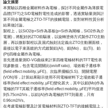
論文摘要
本實驗以四種金屬材料作為電極，探討不同金屬作為薄膜電
晶體(TFT)之S/D電極對電性造成的影響，透過實驗量測與計
算不同金屬電極之ZTO-TFT的接觸電阻，並對材料性質分析
結果做討論。
製程上，以SiO2/p+Si作為基板(p+Si作為閘極，SiO2作為介
電層)，將配好的ZTO前驅液，以旋轉塗佈方式製作ZTO主動
層，再以微影製程以及濕式蝕刻法定義出ZTO主動層面積，
最後以電子束蒸鍍的方式鍍製鋁(Al)、鉬(Mo) 、鈦(Ti)、鉑
(Pt)四種金屬作為電極。
首先透過量測ID-VG曲線來計算四種電極材料的TFT電性表
現參數值，包含電流開關比(on/off ratio)、場效載子遷移率
(field effect mobility, μFE)、次臨界擺幅(S.S)、開關電壓
(VON)等，計算結果顯示使用不同電極材料下之場效載子遷
移率(field effect mobility, μFE)變化甚大，其中以鉬(Mo)作為
電極的TFT其載子遷移率(field effect mobility, μFE)平均值達
到5.75cm2/Vs，以鋁(Al)作為電極的TFT則最差，只有
0.96cm2/Vs。
在考慮電極影響及計算電極材料與ZTO-TFT的接觸電阻上，