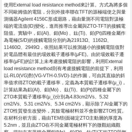
使用External load resistance method來計算。方式為將多個
不同歐姆值的電阻，分別外接串聯在TFT的源極端使之與量
測儀器Agilent 4156C形成迴路，藉由量測不同電阻對汲極
端的電流值(ID)變化，進而推導出金屬與ZTO-TFT的接觸電
阻值。實驗中，鋁(Al)、鉬(Mo) 、鈦(Ti)、鉑(Pt)四種金屬作
為電極(S/D)的接觸電阻分別約為21913Ω、1162Ω、
11460Ω、2949Ω，依照結果可以推測越小的接觸電阻值對
於電晶體有最佳的場效載子遷移率(μFE)。由於場效載子遷
移率(μFE)的計算上未考慮接觸電阻的影響，利用External
load resistance method則有考慮接觸電阻的前提下，利用
以-RL0(VG)對(VG-VTH-0.5VD)-1的作圖，可由其直線的斜
率值求得ZTO的載子遷移率，定義為本質載子遷移率(μ_i)，
計算結果為鋁(Al)、鉬(Mo) 、鈦(Ti)、鉑(Pt)四種金屬下的
ZTO本質載子遷移率(μ_i)分別為4.83cm2/Vs、5.32
cm2/Vs、5.31 cm2/Vs、5.34 cm2/Vs，顯示除了Al金屬下的
ZTO性質發生改變外，其餘電極材料並不會影響ZTO性質。
在材料分析方面，藉由TEM剖面確定ZTO主動層的厚度為
5.2nm，並且由ZTO在不同金屬電極材料下的微觀組織觀