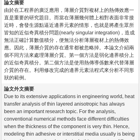
論文摘要
由於在工程界的廣泛應用，薄層介質對複材上的熱傳效應一
直是重要的研究題目。而當在薄層幾何體上相對表面非常接
近時，會發生源點逼近邊界元素的情形，也就是將產生眾所
皆知的近似奇異積分問題(nearly singular integration)，造成
無法正確計算數值積分，便無法分析薄層複材上的熱傳效
應。因此，薄層介質的存在通常都被忽略掉。本論文介紹兩
個不同方法來處理薄層介質。第一個方法是弱化邊界積分上
的近似奇異積分。第二個方法是使用熱傳導係數來代替薄層
介質的存在。利用修改完成的邊界元素法程式來分析不同形
狀的範例。
論文外文摘要
Due to its extensive applications in engineering world, heat
transfer analysis of thin layered anisotropic has always
been an important research topic. For the analysis,
conventional numerical methods face different difficulties
when the thickness of the component is very thin. Hence,
modeling thin adhesive or interstitial media usually is being