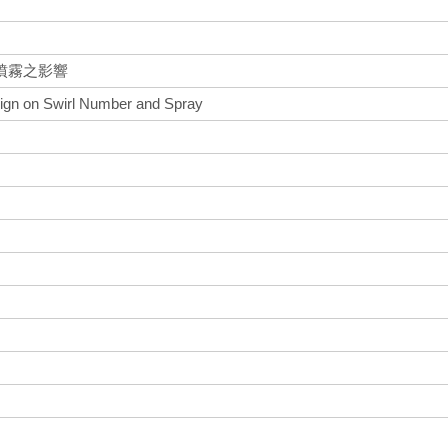
噴霧之影響
esign on Swirl Number and Spray