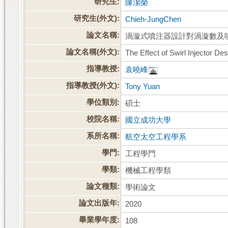
研究生:
陳潔榮
研究生(外文):
Chieh-JungChen
論文名稱:
渦漩式噴注器設計對渦漩數及
論文名稱(外文):
The Effect of Swirl Injector D
指導教授:
袁曉峰
指導教授(外文):
Tony Yuan
學位類別:
碩士
校院名稱:
國立成功大學
系所名稱:
航空太空工程學系
學門:
工程學門
學類:
機械工程學類
論文種類:
學術論文
論文出版年:
2020
畢業學年度:
108