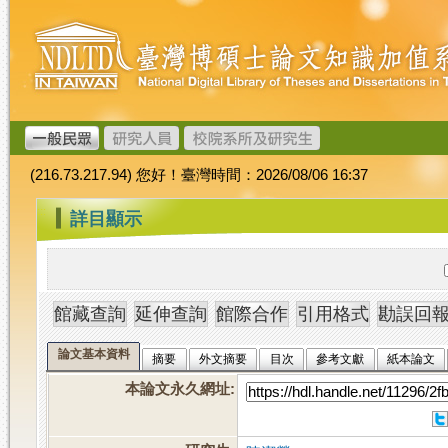
跳
臺
到
灣
主
博
要
碩
內
士
容
論
文
(216.73.217.94) 您好！臺灣時間：2026/08/06 16:37
加
值
:::
詳目顯示
系
統
論文基本資料
摘要
外文摘要
目次
參考文獻
紙本論文
本論文永久網址
: