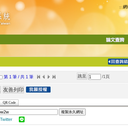
網
:::
功
能
切
換
導
覽
/1
頁
第 1 筆 / 共 1 筆
列
QR Code
複製永久網址
Twitter