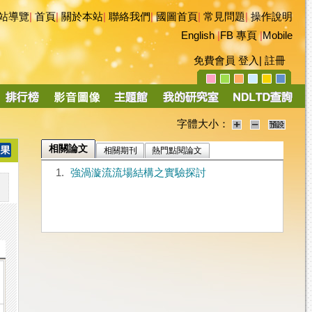
站導覽
|
首頁
|
關於本站
|
聯絡我們
|
國圖首頁
|
常見問題
|
操作說明
English
|
FB 專頁
|
Mobile
免費會員
登入
|
註冊
字體大小：
相關論文
相關期刊
熱門點閱論文
1.
強渦漩流流場結構之實驗探討