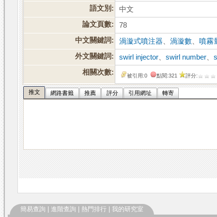
語文別:
中文
論文頁數:
78
中文關鍵詞:
渦漩式噴注器
、
渦漩數
、
噴霧
外文關鍵詞:
swirl injector
、
swirl number
、
相關次數:
被引用:0
點閱:321
評分:
推文
網路書籤
推薦
評分
引用網址
轉寄
簡易查詢
|
進階查詢
|
熱門排行
|
我的研究室