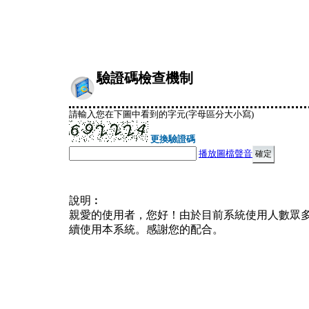
驗證碼檢查機制
請輸入您在下圖中看到的字元(字母區分大小寫)
更換驗證碼
播放圖檔聲音
說明︰
親愛的使用者，您好！由於目前系統使用人數眾
續使用本系統。感謝您的配合。