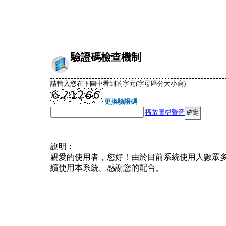
驗證碼檢查機制
請輸入您在下圖中看到的字元(字母區分大小寫)
更換驗證碼
播放圖檔聲音
說明︰
親愛的使用者，您好！由於目前系統使用人數眾
續使用本系統。感謝您的配合。