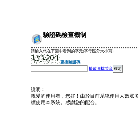
驗證碼檢查機制
請輸入您在下圖中看到的字元(字母區分大小寫)
更換驗證碼
播放圖檔聲音
說明︰
親愛的使用者，您好！由於目前系統使用人數眾
續使用本系統。感謝您的配合。