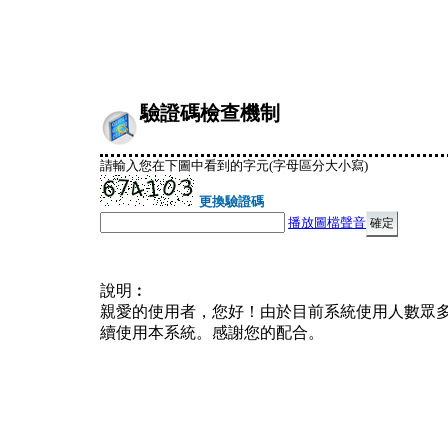
驗證碼檢查機制
請輸入您在下圖中看到的字元(字母區分大小寫)
更換驗證碼
播放圖檔聲音
說明︰
親愛的使用者，您好！由於目前系統使用人數眾
續使用本系統。感謝您的配合。