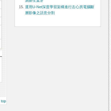
測新生葉芽
15.
運用U-Net深度學習架構進行左心房電腦斷
層影像之語意分割
top