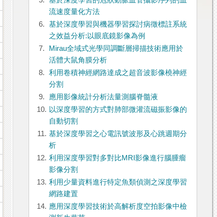
5.
基於深度學習的冠狀動脈血管攝影序列的血
流速度量化方法
6.
基於深度學習與機器學習探討病徵標註系統
之效益分析:以眼底鏡影像為例
7.
Mirau全域式光學同調斷層掃描技術應用於
活體大鼠角膜分析
8.
利用卷積神經網路達成之超音波影像橈神經
分割
9.
應用影像統計分析法量測腦脊髓液
10.
以深度學習的方式對肺部微灌流磁振影像的
自動切割
11.
基於深度學習之心電訊號波形及心跳週期分
析
12.
利用深度學習對多對比MRI影像進行腦腫瘤
影像分割
13.
利用少量資料進行特定魚類偵測之深度學習
網路建置
14.
應用深度學習技術於高解析度空拍影像中檢