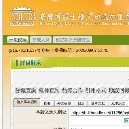
跳
臺
到
灣
主
博
要
碩
內
士
容
論
文
(216.73.216.174) 您好！臺灣時間：2026/08/07 23:45
加
值
:::
詳目顯示
系
統
論文基本資料
摘要
外文摘要
目次
參考文獻
紙本論文
本論文永久網址
: