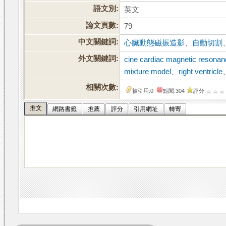
語文別:
英文
論文頁數:
79
中文關鍵詞:
心臟動態磁振造影
、
自動切割
外文關鍵詞:
cine cardiac magnetic resonan
mixture model
、
right ventricle
相關次數:
被引用:0
點閱:304
評分:
推文
網路書籤
推薦
評分
引用網址
轉寄