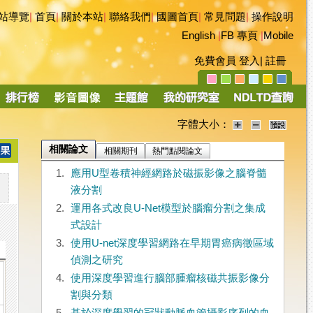
站導覽
|
首頁
|
關於本站
|
聯絡我們
|
國圖首頁
|
常見問題
|
操作說明
English
|
FB 專頁
|
Mobile
免費會員
登入
|
註冊
字體大小：
相關論文
相關期刊
熱門點閱論文
1.
應用U型卷積神經網路於磁振影像之腦脊髓
液分割
2.
運用各式改良U-Net模型於腦瘤分割之集成
式設計
3.
使用U-net深度學習網路在早期胃癌病徵區域
偵測之研究
4.
使用深度學習進行腦部腫瘤核磁共振影像分
割與分類