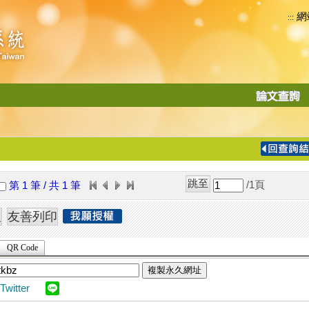
網
:::
功
能
切
換
導
覽
/1
頁
第 1 筆 / 共 1 筆
列
QR Code
複製永久網址
Twitter