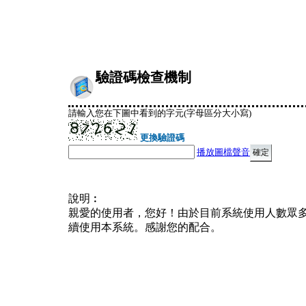
驗證碼檢查機制
請輸入您在下圖中看到的字元(字母區分大小寫)
更換驗證碼
播放圖檔聲音
說明︰
親愛的使用者，您好！由於目前系統使用人數眾
續使用本系統。感謝您的配合。