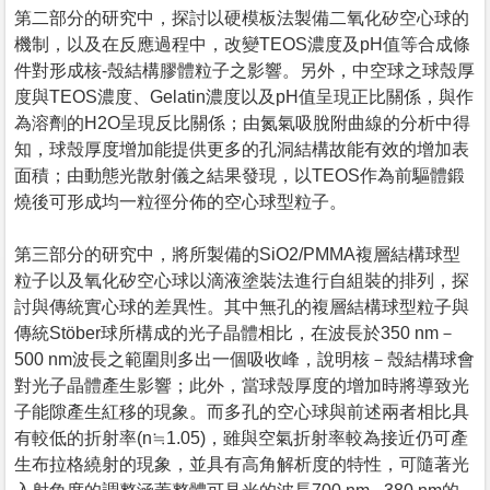
第二部分的研究中，探討以硬模板法製備二氧化矽空心球的
機制，以及在反應過程中，改變TEOS濃度及pH值等合成條
件對形成核-殼結構膠體粒子之影響。另外，中空球之球殼厚
度與TEOS濃度、Gelatin濃度以及pH值呈現正比關係，與作
為溶劑的H2O呈現反比關係；由氮氣吸脫附曲線的分析中得
知，球殼厚度增加能提供更多的孔洞結構故能有效的增加表
面積；由動態光散射儀之結果發現，以TEOS作為前驅體鍛
燒後可形成均一粒徑分佈的空心球型粒子。
第三部分的研究中，將所製備的SiO2/PMMA複層結構球型
粒子以及氧化矽空心球以滴液塗裝法進行自組裝的排列，探
討與傳統實心球的差異性。其中無孔的複層結構球型粒子與
傳統Stöber球所構成的光子晶體相比，在波長於350 nm－
500 nm波長之範圍則多出一個吸收峰，說明核－殼結構球會
對光子晶體產生影響；此外，當球殼厚度的增加時將導致光
子能隙產生紅移的現象。而多孔的空心球與前述兩者相比具
有較低的折射率(n≒1.05)，雖與空氣折射率較為接近仍可產
生布拉格繞射的現象，並具有高角解析度的特性，可隨著光