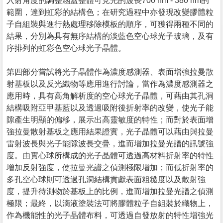
入射角度的調整涵蓋整體可見光的波長700 nm - 380 nm的
範圍，達到虹彩的結構色；在研究過程中亦發現改變膠體粒
子自組裝與進行熱處理移除模板的順序，可獲得兩種不同的
結果，分別為具有無序結構的淡藍色空心球光子玻璃，及有
序排列的虹彩色空心球光子晶體。
第四部分嘗試將光子晶體作為濃度感測器、表面增強拉曼散
射基板以及反光織物等應用進行討論，當作為濃度感測器之
應用時，具有高角解析度的空心球光子晶體，可藉由其孔洞
結構吸附亞甲基藍以及透過吸附後折射率的改變，使光子能
隙產生明顯的偏移，展示出高靈敏度的特性；而對於表面增
強拉曼散射基板之應用結果證實，光子晶體可以藉由與拉曼
雷射波長與光子能隙波長交疊，進而增加拉曼光譜的訊號強
度。由實心球所構成的光子晶體可透過高材料折射率的特性
增加反射強度，使拉曼光譜之偵測極限增加；而低折射率的
多孔空心球則可透過孔洞結構貢獻表面粗糙度以及散射強
度，提升待測物於基板上的比例，進而增加拉曼光譜之偵測
極限；最終，以滴液塗裝法可將膠體粒子自組裝於織物上，
作為機能性的光子晶體布料，可透過自發放射的特性增強光