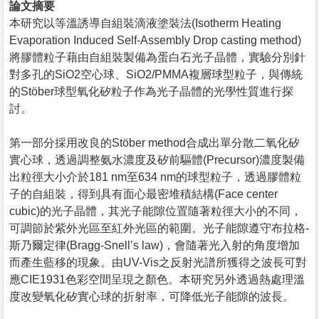
論文摘要
本研究以等溫誘導自組裝滴液塗裝法(Isotherm Heating
Evaporation Induced Self-Assembly Drop casting method)
將膠體粒子藉由自組裝製備為蛋白石光子晶體，實驗分別針
對多孔的SiO2空心球、SiO2/PMMA複層球型粒子，與傳統
的Stöber球型氧化矽粒子作為光子晶體的光學性質進行探
討。
第一部分採用改良的Stöber method合成出單分散二氧化矽
實心球，透過調整氨水濃度及矽前驅體(Precursor)濃度製備
出粒徑大小介於181 nm至634 nm的球型粒子，透過膠體粒
子的自組裝，得到具有面心最密堆積結構(Face center
cubic)的光子晶體，其光子能隙位置隨著粒徑大小的不同，
可調節於紫外光區至紅外光區的範圍。光子能隙遵守布拉格-
斯乃爾定律(Bragg-Snell’s law)，會隨著光入射的角度增加
而產生藍移的現象。由UV-Vis之反射光譜所獲得之波長可對
應CIE1931色彩空間呈現之顏色。本研究另外透過熱處理溫
度改變氧化矽實心球的折射率，可降低光子能隙的波長。