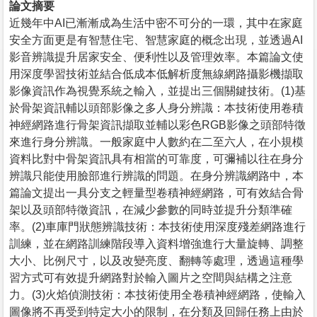
論文摘要
近幾年中AI已漸漸成為生活中密不可分的一環，其中在家庭
安全方面更是有智慧住宅、智慧家庭的概念出現，並透過AI
影音辨識提升居家安全、便利性以及管理效率。本篇論文使
用深度學習技術並結合低成本低解析度無線網路攝影機擷取
影像資訊作為視覺系統之輸入，並提出三個關鍵技術。(1)基
於骨架資訊輔以頭部影像之多人身分辨識：本技術使用卷積
神經網路進行骨架資訊擷取並輔以彩色RGB影像之頭部特徵
來進行身分辨識。一般家庭中人數約在二至六人，在小規模
資料比對中骨架資訊具有相當的可靠度，可彌補以往在身分
辨識只能使用臉部進行辨識的問題。在身分辨識網路中，本
篇論文提出一具分支之輕量型卷積神經網路，可有效結合骨
架以及頭部特徵資訊，在減少參數的同時並提升分類準確
率。(2)車庫門狀態辨識技術：本技術使用深度殘差網路進行
訓練，並在網路訓練階段導入資料增強進行大量旋轉、調整
大小、比例尺寸，以及改變亮度、翻轉等處理，透過這種學
習方式可有效提升網路對於輸入圖片之空間與結構之注意
力。(3)火焰偵測技術：本技術使用全卷積神經網路，使輸入
圖像將不再受到特定大小的限制，在分類及回歸任務上由於