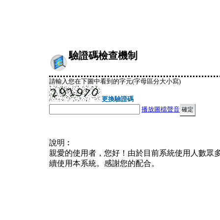
驗證碼檢查機制
請輸入您在下圖中看到的字元(字母區分大小寫)
更換驗證碼
播放圖檔聲音
說明︰
親愛的使用者，您好！由於目前系統使用人數眾
續使用本系統。感謝您的配合。