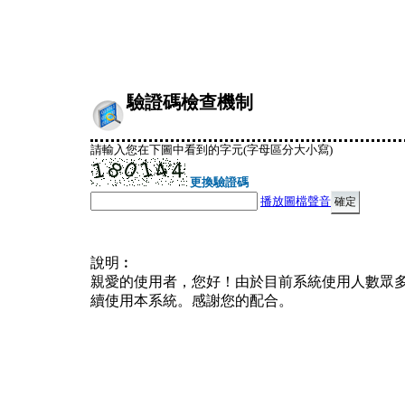
驗證碼檢查機制
請輸入您在下圖中看到的字元(字母區分大小寫)
更換驗證碼
播放圖檔聲音
說明︰
親愛的使用者，您好！由於目前系統使用人數眾
續使用本系統。感謝您的配合。